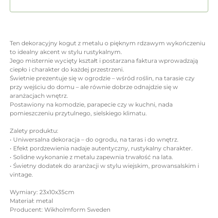
Ten dekoracyjny kogut z metalu o pięknym rdzawym wykończeniu
to idealny akcent w stylu rustykalnym.
Jego misternie wycięty kształt i postarzana faktura wprowadzają
ciepło i charakter do każdej przestrzeni.
Świetnie prezentuje się w ogrodzie – wśród roślin, na tarasie czy
przy wejściu do domu – ale równie dobrze odnajdzie się w
aranżacjach wnętrz.
Postawiony na komodzie, parapecie czy w kuchni, nada
pomieszczeniu przytulnego, sielskiego klimatu.
Zalety produktu:
• Uniwersalna dekoracja – do ogrodu, na taras i do wnętrz.
• Efekt pordzewienia nadaje autentyczny, rustykalny charakter.
• Solidne wykonanie z metalu zapewnia trwałość na lata.
• Świetny dodatek do aranżacji w stylu wiejskim, prowansalskim i
vintage.
Wymiary: 23x10x35cm
Materiał: metal
Producent: Wikholmform Sweden