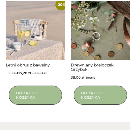
-20%
Letni obrus z bawełny
Drewniany breloczek
Grzybek
127,20
zł
159,00
zł
brutto
38,00
zł
brutto
DODAJ DO
DODAJ DO
KOSZYKA
KOSZYKA