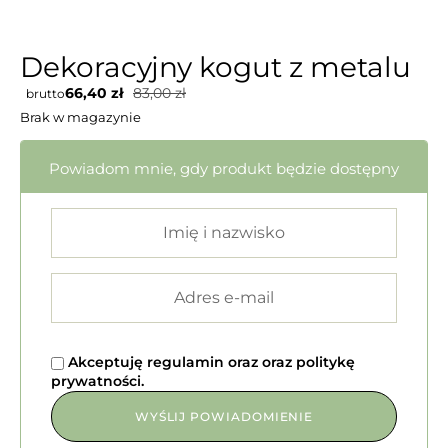
Dekoracyjny kogut z metalu
66,40
zł
83,00
zł
brutto
Brak w magazynie
Powiadom mnie, gdy produkt będzie dostępny
Akceptuję
regulamin
oraz
oraz
politykę
prywatności
.