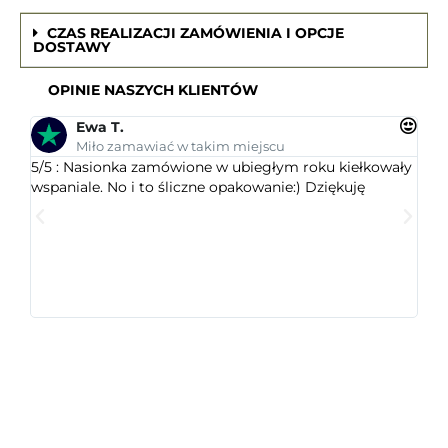
CZAS REALIZACJI ZAMÓWIENIA I OPCJE
DOSTAWY
OPINIE NASZYCH KLIENTÓW
Ewa T.
Miło zamawiać w takim miejscu
5/5 : Nasionka zamówione w ubiegłym roku kiełkowały
5/5 
wspaniale. No i to śliczne opakowanie:) Dziękuję
ogr
dob
wys
któr
jest
ceni