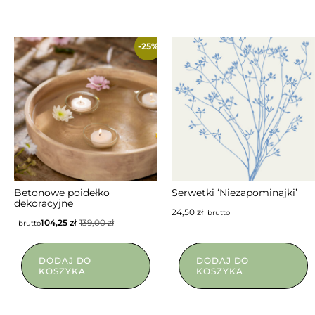
-25%
NIEDOSTĘPNY
Betonowe poidełko
Serwetki ‘Niezapominajki’
dekoracyjne
24,50
zł
brutto
104,25
zł
139,00
zł
brutto
DODAJ DO
DODAJ DO
KOSZYKA
KOSZYKA