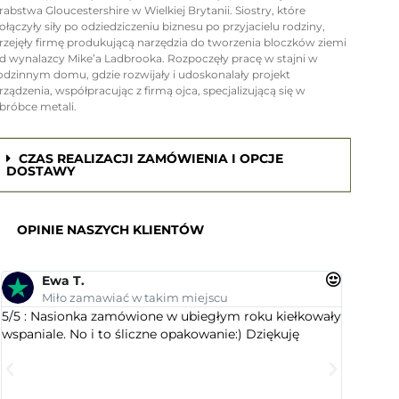
rabstwa Gloucestershire w Wielkiej Brytanii. Siostry, które
ołączyły siły po odziedziczeniu biznesu po przyjacielu rodziny,
rzejęły firmę produkującą narzędzia do tworzenia bloczków ziemi
d wynalazcy Mike’a Ladbrooka. Rozpoczęły pracę w stajni w
odzinnym domu, gdzie rozwijały i udoskonalały projekt
rządzenia, współpracując z firmą ojca, specjalizującą się w
bróbce metali.
CZAS REALIZACJI ZAMÓWIENIA I OPCJE
DOSTAWY
OPINIE NASZYCH KLIENTÓW
Ewa T.
An
Miło zamawiać w takim miejscu
Su
5/5 : Nasionka zamówione w ubiegłym roku kiełkowały
5/5 : Le
wspaniale. No i to śliczne opakowanie:) Dziękuję
ogrodnic
dobranym
wyselekc
które ci