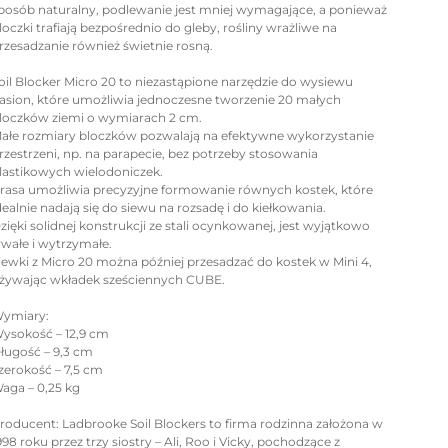
posób naturalny, podlewanie jest mniej wymagające, a ponieważ
loczki trafiają bezpośrednio do gleby, rośliny wrażliwe na
rzesadzanie również świetnie rosną.
oil Blocker Micro 20 to niezastąpione narzędzie do wysiewu
asion, które umożliwia jednoczesne tworzenie 20 małych
loczków ziemi o wymiarach 2 cm.
ałe rozmiary bloczków pozwalają na efektywne wykorzystanie
rzestrzeni, np. na parapecie, bez potrzeby stosowania
lastikowych wielodoniczek.
rasa umożliwia precyzyjne formowanie równych kostek, które
dealnie nadają się do siewu na rozsadę i do kiełkowania.
zięki solidnej konstrukcji ze stali ocynkowanej, jest wyjątkowo
rwałe i wytrzymałe.
iewki z Micro 20 można później przesadzać do kostek w Mini 4,
żywając wkładek sześciennych CUBE.
ymiary:
ysokość – 12,9 cm
ługość – 9,3 cm
zerokość – 7,5 cm
aga – 0,25 kg
roducent: Ladbrooke Soil Blockers to firma rodzinna założona w
998 roku przez trzy siostry – Ali, Roo i Vicky, pochodzące z