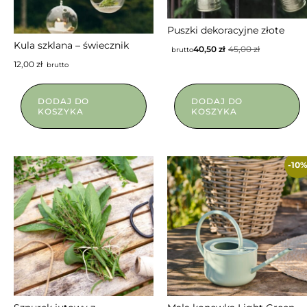
Puszki dekoracyjne złote
Kula szklana – świecznik
40,50
zł
45,00
zł
brutto
12,00
zł
brutto
DODAJ DO
DODAJ DO
KOSZYKA
KOSZYKA
-10
NIEDOSTĘPNY