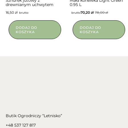
Sznurek jutowy z
Mała konewka Light Green
drewnianym uchwytem
0.95 L
16,50
zł
70,20
zł
78,00
zł
brutto
brutto
DODAJ DO
DODAJ DO
KOSZYKA
KOSZYKA
Butik Ogrodniczy “Letnisko”
+48 537 127 817