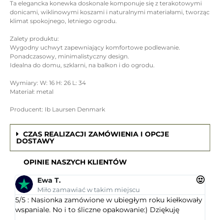
Ta elegancka konewka doskonale komponuje się z terakotowymi
donicami, wiklinowymi koszami i naturalnymi materiałami, tworząc
klimat spokojnego, letniego ogrodu.
Zalety produktu:
Wygodny uchwyt zapewniający komfortowe podlewanie.
Ponadczasowy, minimalistyczny design.
Idealna do domu, szklarni, na balkon i do ogrodu.
Wymiary: W: 16 H: 26 L: 34
Materiał: metal
Producent: Ib Laursen Denmark
CZAS REALIZACJI ZAMÓWIENIA I OPCJE
DOSTAWY
OPINIE NASZYCH KLIENTÓW
Ewa T.
Miło zamawiać w takim miejscu
5/5 : Nasionka zamówione w ubiegłym roku kiełkowały
5/5 
wspaniale. No i to śliczne opakowanie:) Dziękuję
ogr
dob