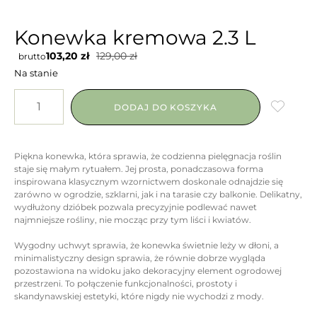
Konewka kremowa 2.3 L
103,20
zł
129,00
zł
brutto
Na stanie
DODAJ DO KOSZYKA
Piękna konewka, która sprawia, że codzienna pielęgnacja roślin
staje się małym rytuałem. Jej prosta, ponadczasowa forma
inspirowana klasycznym wzornictwem doskonale odnajdzie się
zarówno w ogrodzie, szklarni, jak i na tarasie czy balkonie. Delikatny,
wydłużony dzióbek pozwala precyzyjnie podlewać nawet
najmniejsze rośliny, nie mocząc przy tym liści i kwiatów.
Wygodny uchwyt sprawia, że konewka świetnie leży w dłoni, a
minimalistyczny design sprawia, że równie dobrze wygląda
pozostawiona na widoku jako dekoracyjny element ogrodowej
przestrzeni. To połączenie funkcjonalności, prostoty i
skandynawskiej estetyki, które nigdy nie wychodzi z mody.