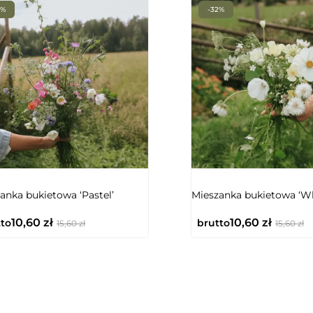
2%
-32%
anka bukietowa ‘Pastel’
Mieszanka bukietowa ‘Wh
10,60
zł
10,60
zł
to
brutto
15,60
zł
15,60
zł