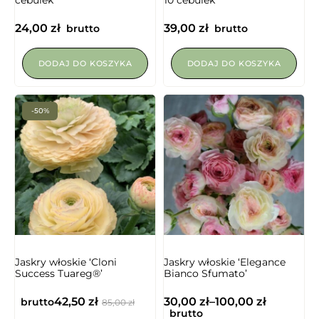
24,00
zł
39,00
zł
brutto
brutto
DODAJ DO KOSZYKA
DODAJ DO KOSZYKA
-50%
NIEDOSTĘPNY
Jaskry włoskie ‘Cloni
Jaskry włoskie ‘Elegance
Success Tuareg®’
Bianco Sfumato’
42,50
zł
30,00
zł
–
100,00
zł
brutto
85,00
zł
brutto