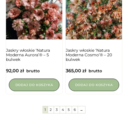
Jaskry włoskie ‘Natura
Jaskry włoskie ‘Natura
Moderna Aurora’® – 5
Moderna Cosmo’® – 20
bulwek
bulwek
92,00
zł
365,00
zł
brutto
brutto
DODAJ DO KOSZYKA
DODAJ DO KOSZYKA
1
2
3
4
5
6
→