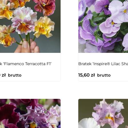
NIEDOSTĘPNY
NIEDOSTĘPNY
k ‘Flamenco Terracotta F1’
Bratek ‘Inspire® Lilac Sh
0
zł
15,60
zł
brutto
brutto