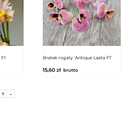
 F1
Bratek rogaty ‘Antique Laeta F1’
15,60
zł
brutto
8
→