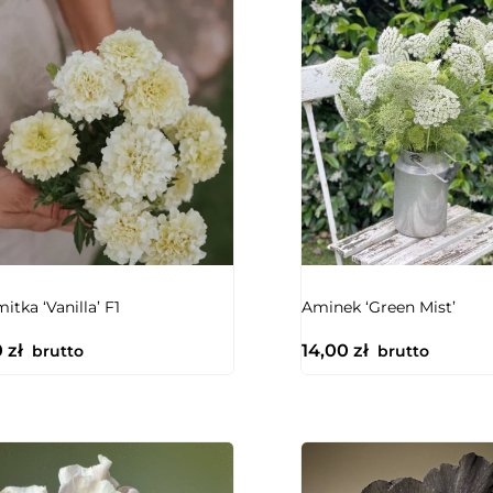
NIEDOSTĘPNY
itka ‘Vanilla’ F1
Aminek ‘Green Mist’
0
zł
14,00
zł
brutto
brutto