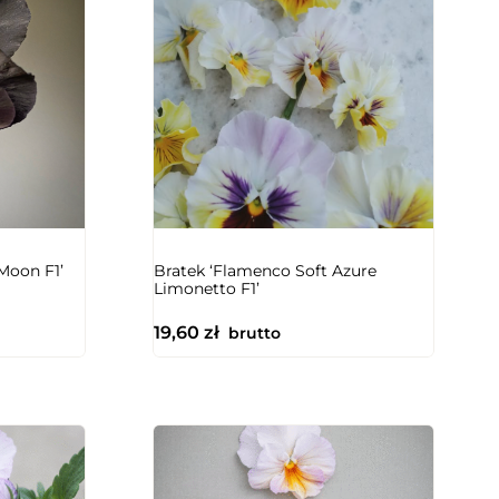
NIEDOSTĘPNY
Moon F1’
Bratek ‘Flamenco Soft Azure
Limonetto F1’
19,60
zł
brutto