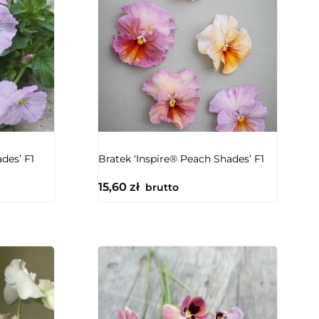
NIEDOSTĘPNY
ades’ F1
Bratek ‘Inspire® Peach Shades’ F1
15,60
zł
brutto