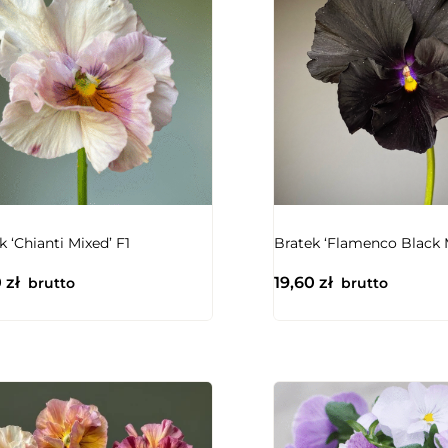
NIEDOSTĘPNY
k ‘Chianti Mixed’ F1
Bratek ‘Flamenco Black 
0
zł
19,60
zł
brutto
brutto