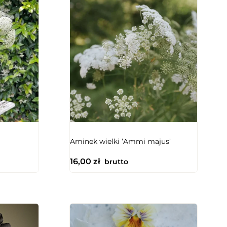
NIEDOSTĘPNY
Aminek wielki ‘Ammi majus’
16,00
zł
brutto