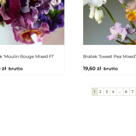
NIEDOSTĘPNY
NIEDOSTĘPNY
k ‘Moulin Rouge Mixed F1’
Bratek ‘Sweet Pea Mixed’
0
zł
19,60
zł
brutto
brutto
1
2
3
4
…
6
7