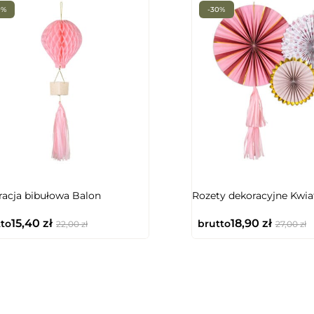
0%
-30%
NIEDOSTĘPNY
acja bibułowa Balon
Rozety dekoracyjne Kwia
15,40
zł
18,90
zł
to
brutto
22,00
zł
27,00
zł