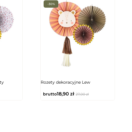
-30%
ty
Rozety dekoracyjne Lew
18,90
zł
brutto
27,00
zł